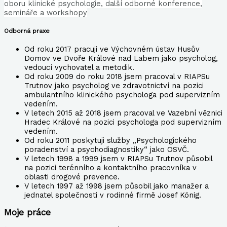
oboru klinické
psychologie, další odborné konference,
semináře a workshopy
Odborná praxe
Od roku 2017 pracuji ve Výchovném ústav Husův
Domov ve Dvoře Králové nad Labem jako psycholog,
vedoucí vychovatel a metodik.
Od roku 2009 do roku 2018 jsem pracoval v RIAPSu
Trutnov jako psycholog ve zdravotnictví na pozici
ambulantního klinického psychologa pod supervizním
vedením.
V letech 2015 až 2018 jsem pracoval ve Vazební věznici
Hradec Králové na pozici psychologa pod supervizním
vedením.
Od roku 2011 poskytuji služby „Psychologického
poradenství a psychodiagnostiky“ jako OSVČ.
V letech 1998 a 1999 jsem v RIAPSu Trutnov působil
na pozici terénního a kontaktního pracovníka v
oblasti drogové prevence.
V letech 1997 až 1998 jsem působil jako manažer a
jednatel společnosti v rodinné firmě Josef König.
Moje práce