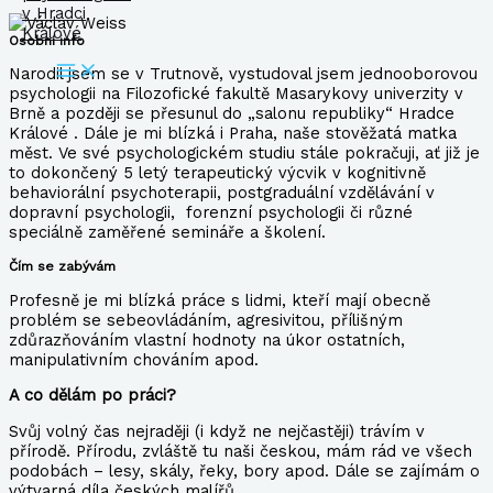
Osobní info
Narodil jsem se v Trutnově, vystudoval jsem jednooborovou
psychologii na Filozofické fakultě Masarykovy univerzity v
Brně a později se přesunul do „salonu republiky“ Hradce
Králové . Dále je mi blízká i Praha, naše stověžatá matka
měst. Ve své psychologickém studiu stále pokračuji, ať již je
to dokončený 5 letý terapeutický výcvik v kognitivně
behaviorální psychoterapii, postgraduální vzdělávání v
dopravní psychologii, forenzní psychologii či různé
speciálně zaměřené semináře a školení.
Čím se zabývám
Profesně je mi blízká práce s lidmi, kteří mají obecně
problém se sebeovládáním, agresivitou, přílišným
zdůrazňováním vlastní hodnoty na úkor ostatních,
manipulativním chováním apod.
A co dělám po práci?
Svůj volný čas nejraději (i když ne nejčastěji) trávím v
přírodě. Přírodu, zvláště tu naši českou, mám rád ve všech
podobách – lesy, skály, řeky, bory apod. Dále se zajímám o
výtvarná díla českých malířů.