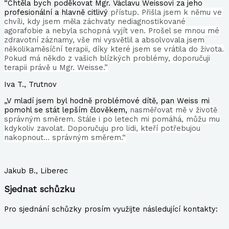
“Chtěla bych poděkovat Mgr. Václavu Weissovi za jeho
profesionální a hlavně citlivý
přístup. Přišla jsem k němu ve
chvíli, kdy jsem měla záchvaty nediagnostikované
agorafobie a
nebyla schopná vyjít ven. Prošel se mnou mé
zdravotní záznamy, vše mi vysvětlil a
absolvovala jsem
několikaměsíční terapii, díky které jsem se vrátila do života.
Pokud má
někdo z vašich blízkých problémy, doporučuji
terapii právě u Mgr. Weisse.”
Iva T., Trutnov
„V mladí jsem byl hodně problémové dítě, pan Weiss mi
pomohl se stát lepším člověkem,
nasměřovat mě v životě
správným směrem. Stále i po letech mi pomáhá, můžu mu
kdykoliv
zavolat. Doporučuju pro lidi, kteří potřebujou
nakopnout… správným směrem.“
Jakub B., Liberec
Sjednat schůzku
Pro sjednání schůzky prosím využijte následující kontakty: