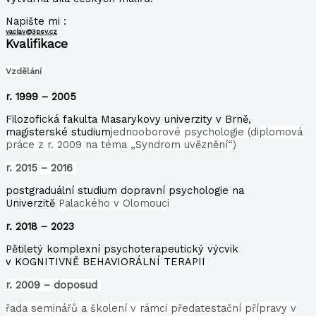
Napište mi :
vaclav@3psy.cz
Kvalifikace
Vzdělání
r. 1999 – 2005
Filozofická fakulta Masarykovy univerzity v Brně,
magisterské studium
jednooborové psychologie (diplomová
práce z r. 2009 na téma
„Syndrom uvěznění“)
r. 2015 – 2016
postgraduální studium dopravní psychologie na
Univerzitě
Palackého v Olomouci
r. 2018 – 2023
Pětiletý komplexní psychoterapeutický výcvik
v KOGNITIVNĚ BEHAVIORÁLNÍ TERAPII
r. 2009 – doposud
řada seminářů a školení v rámci předatestační přípravy v